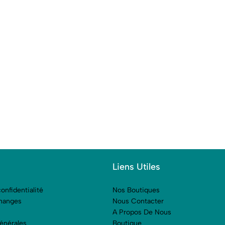
Liens Utiles
onfidentialité
Nos Boutiques
hanges
Nous Contacter
A Propos De Nous
énérales
Boutique