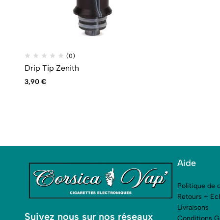
(0)
Drip Tip Zenith
3,90
€
Aide
Politique de c
Retours + Ec
Livraisons
Suivez nous sur nos réseaux
Conditions G