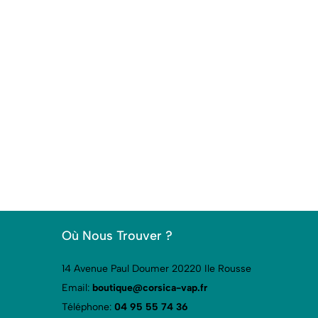
Où Nous Trouver ?
14 Avenue Paul Doumer 20220 Ile Rousse
Email:
boutique@corsica-vap.fr
Téléphone:
04 95 55 74 36