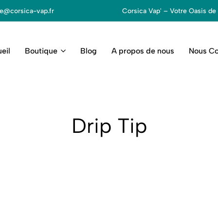
e@corsica-vap.fr
Corsica Vap' – Votre Oasis de 
eil
Boutique
Blog
A propos de nous
Nous Co
Drip Tip