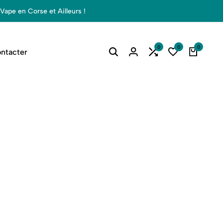
Vape en Corse et Ailleurs !
Shop Now
0
0
0
ntacter