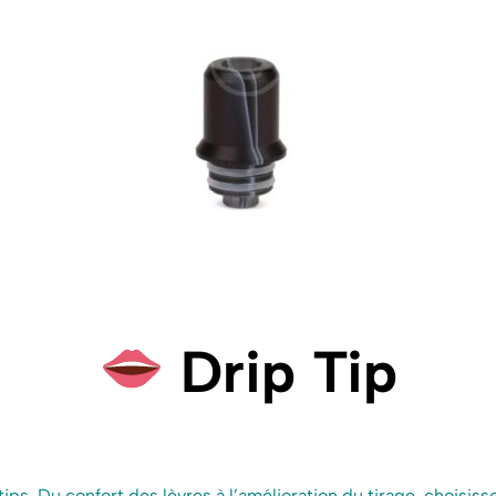
Drip Tip
ips. Du confort des lèvres à l’amélioration du tirage, choisis