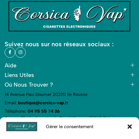
Suivez nous sur nos réseaux sociaux :
Aide
Liens Utiles
Où Nous Trouver ?
14 Avenue Paul Doumer 20220 Ile Rousse
Email:
boutique@corsica-vap.fr
Téléphone:
04 95 55 74 36
Avenue Chritophe colomb, Rés U Stagnu, 20260 Calvi
Email:
boutique@corsica-vap.fr
Gérer le consentement
Téléphone:
04 95 37 15 10