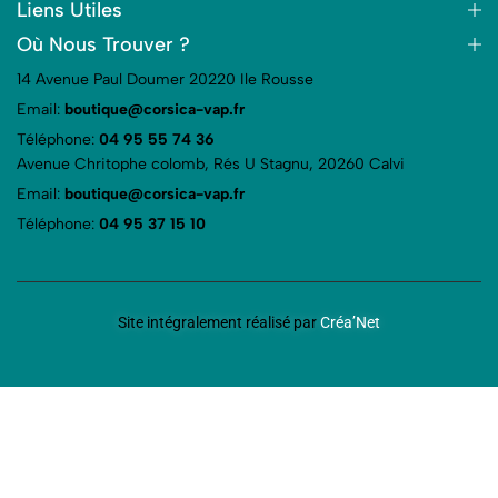
Liens Utiles
Où Nous Trouver ?
14 Avenue Paul Doumer 20220 Ile Rousse
Email:
boutique@corsica-vap.fr
Téléphone:
04 95 55 74 36
Avenue Chritophe colomb, Rés U Stagnu, 20260 Calvi
Email:
boutique@corsica-vap.fr
Téléphone:
04 95 37 15 10
Site intégralement réalisé par
Créa’Net