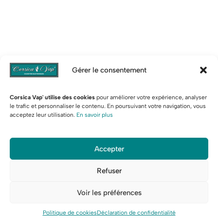
Gérer le consentement
Corsica Vap' utilise des cookies
pour améliorer votre expérience, analyser
le trafic et personnaliser le contenu. En poursuivant votre navigation, vous
acceptez leur utilisation.
En savoir plus
Accepter
Refuser
Voir les préférences
0
0
Liste de
Politique de cookies
Déclaration de confidentialité
Boutique
Recherche
Compte
Chariot
souhaits